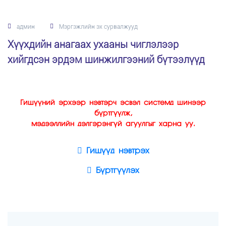
админ
Мэргэжлийн эх сурвалжууд
Хүүхдийн анагаах ухааны чиглэлээр
хийгдсэн эрдэм шинжилгээний бүтээлүүд
Гишүүний эрхээр нэвтэрч эсвэл системд шинээр
бүртгүүлж,
мэдээллийн дэлгэрэнгүй агуулгыг харна уу.
Гишүүд нэвтрэх
Бүртгүүлэх