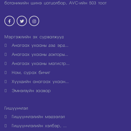
ботаникийн шинэ цогцолбор, АУР-ийн 503 тоот
Мэргэжлийн эх сурвалжууд
Анагаах ухааны дэд эрд...
Анагаах ухааны докторы...
Анагаах ухааны магистр...
Ном, сурах бичиг
Хүүхдийн анагаах ухаан...
Эмнэлзүйн заавар
Гишүүнчлэл
Гишүүнчлэлийн мэдээлэл
Гишүүнчлэлийн хэлбэр, ...