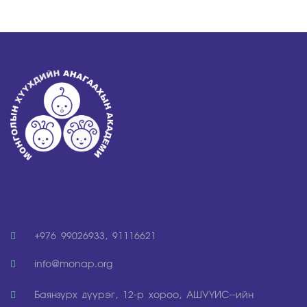
+976 99026933, 91116621
info@monap.org
Баянзүрх дүүрэг, 12-р хороо, АШУҮИР--ийн