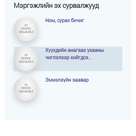
Мэргэжлийн эх сурвалжууд
Ном, сурах бичиг
Хүүхдийн анагаах ухааны
чиглэлээр хийгдсэ...
Эмнэлзүйн заавар