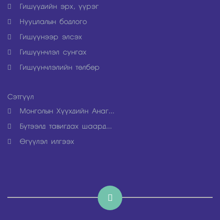
Гишүүдийн эрх, үүрэг
Нууцлалын бодлого
Гишүүнээр элсэх
Гишүүнчлэл сунгах
Гишүүнчлэлийн төлбөр
Рэтгүүл
Монголын Хүүхдийн Анаг...
Бүтээлд тавигдах шаард...
Өгүүлэл илгээх