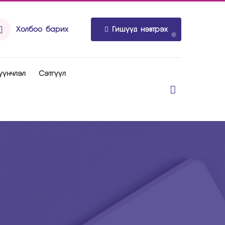
Холбоо барих
Гишүүд нэвтрэх
үүнчлэл
Рэтгүүл