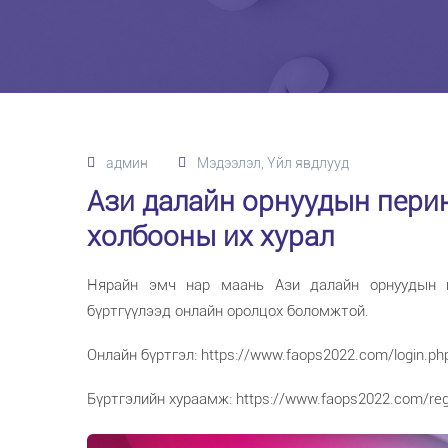
админ
Мэдээлэл, Үйл явдлууд
Ази далайн орнуудын пери
холбооны их хурал
Нярайн эмч нар маань Ази далайн орнуудын п
бүртгүүлээд онлайн оролцох боломжтой.
Онлайн бүртгэл: https://www.faops2022.com/login.p
Бүртгэлийн хураамж: https://www.faops2022.com/regi