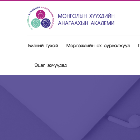
Бидний тухай
Мэргэжлийн эх сурвалжууд
Эцэг эхчүүдэд