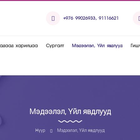
+976 99026933, 91116621
Гадаад харилцаа
Рургалт
Мэдээлэл, Үйл явдлууд
Гиш
Мэдээлэл, Үйл явдлууд
Нүүр
Мэдээлэл, Үйл явдлууд