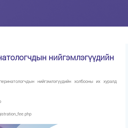
натологчдын нийгэмлэгүүдийн
еринатологчдын нийгэмлэгүүдийн холбооны их хуралд
hp
stration_fee.php