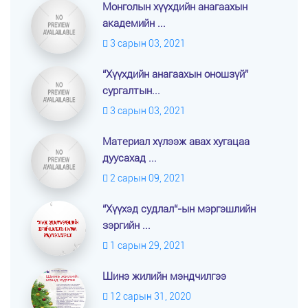
Монголын хүүхдийн анагаахын
академийн ...
3 сарын 03, 2021
“Хүүхдийн анагаахын оношзүй”
сургалтын...
3 сарын 03, 2021
Материал хүлээж авах хугацаа
дуусахад ...
2 сарын 09, 2021
“Хүүхэд судлал“-ын мэргэшлийн
зэргийн ...
1 сарын 29, 2021
Шинэ жилийн мэндчилгээ
12 сарын 31, 2020