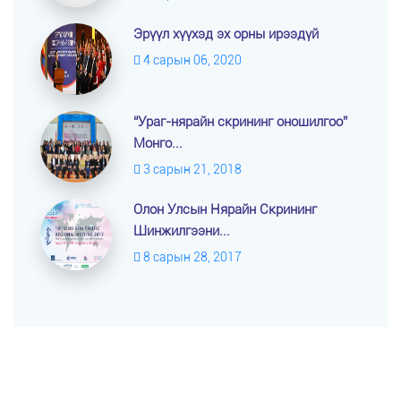
Эрүүл хүүхэд эх орны ирээдүй
4 сарын 06, 2020
“Ураг-нярайн скрининг оношилгоо”
Монго...
3 сарын 21, 2018
Олон Улсын Нярайн Скрининг
Шинжилгээни...
8 сарын 28, 2017