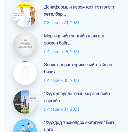
Денкфармын нэрэмжит тэтгэлэгт
хөтөлбөр...
8 сарын 24, 2021
Мэргэшлийн зэргийн шалгалт
зохион байг...
4 сарын 19, 2021
Зөвлөх зэрэг горилогчийн тайлан
бичих ...
4 сарын 05, 2021
“Хүүхэд судлал”-ын мэргэшлийн
зэргийн ...
4 сарын 01, 2021
“Хүүхдэд тохиолдох эмгэгүүд” Багц
цаги...