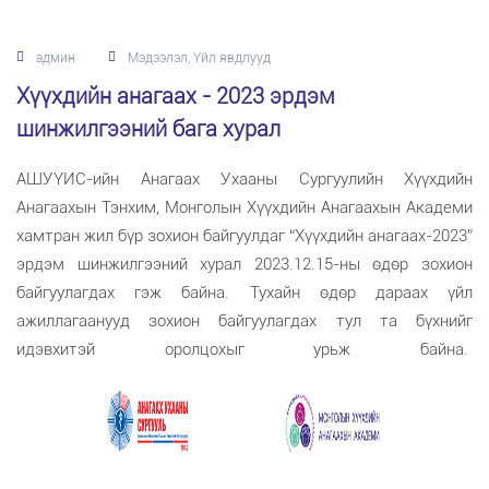
админ
Мэдээлэл, Үйл явдлууд
Хүүхдийн анагаах - 2023 эрдэм
шинжилгээний бага хурал
АШУҮИС-ийн Анагаах Ухааны Сургуулийн Хүүхдийн
Анагаахын Тэнхим, Монголын Хүүхдийн Анагаахын Академи
хамтран жил бүр зохион байгуулдаг “Хүүхдийн анагаах-2023”
эрдэм шинжилгээний хурал 2023.12.15-ны өдөр зохион
байгуулагдах гэж байна. Тухайн өдөр дараах үйл
ажиллагаанууд зохион байгуулагдах тул та бүхнийг
идэвхитэй оролцохыг урьж байна.