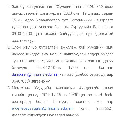
Жил бүрийн уламжлалт
“Хүүхдийн анагаах-2023”
Эрдэм
шинжилгээний бага хурлыг 2023 оны 12 дугаар сарын
15-ны өдөр Улаанбаатар хот Ботаникийн цэцэрлэгт
хүрээлэн дэх Анагаах Ухааны Сургуулийн Blue Hall-д
09:00-15.00 цагт зохион байгуулагдах тул идэвхитэй
оролцоно уу.
Олон жил үр бүтээлтэй ажиллаж буй хүүхдийн эмч
нараас шилдэг эмч нарыг шалгаруулан алдаршуулдаг
тул нэр дэвшигчдийн материалыг хавсралтын дагуу
бүрдүүлж, 2023.12.10-ны 17:00 цагт багтаан
darisuren@mnums.edu.mn
хаягаар (холбоо барих дугаар
96467656) илгээнэ үү.
Монголын Хүүхдийн Анагаахын Академийн шинэ
жилийн цэнгүүн 2023.12.15-ны 17:30 цагаас
Hard Rock
ресторанд болно. Цэнгүүнд оролцох эмч нар
erdenebayasgalan@mnums.edu.mn
хаяг, 91116621
дугаарт холбогдож мэдээлэл авна уу.