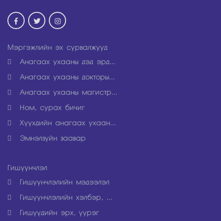
Мэргэжлийн эх сурвалжууд
Анагаах ухааны дэд эрд...
Анагаах ухааны докторы...
Анагаах ухааны магистр...
Ном, сурах бичиг
Хүүхдийн анагаах ухаан...
Эмнэлзүйн заавар
Гишүүнчлэл
Гишүүнчлэлийн мэдээлэл
Гишүүнчлэлийн хэлбэр, ...
Гишүүдийн эрх, үүрэг