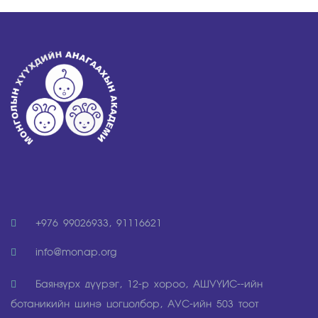
+976 99026933, 91116621
info@monap.org
Баянзүрх дүүрэг, 12-р хороо, АШУҮИР--ийн
ботаникийн шинэ цогцолбор, АУР-ийн 503 тоот