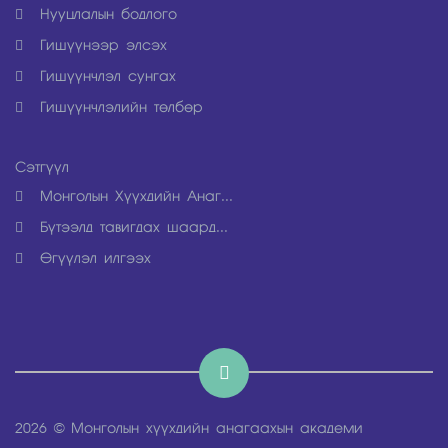
Нууцлалын бодлого
Гишүүнээр элсэх
Гишүүнчлэл сунгах
Гишүүнчлэлийн төлбөр
Рэтгүүл
Монголын Хүүхдийн Анаг...
Бүтээлд тавигдах шаард...
Өгүүлэл илгээх
2026 © Монголын хүүхдийн анагаахын академи