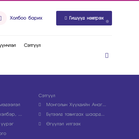
Холбоо барих
Гишүүд нэвтрэх
үүнчлэл
Рэтгүүл
Рэтгүүл
мэдээлэл
Монголын Хүүхдийн Анаг...
элбэр, ...
Бүтээлд тавигдах шаард...
 үүрэг
Өгүүлэл илгээх
ого