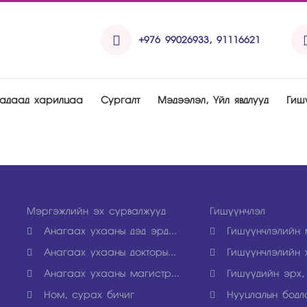
+976 99026933, 91116621
Гадаад харилцаа
Рургалт
Мэдээлэл, Үйл явдлууд
Гиш
Мэргэжлийн эх сурвалжууд
Гишүүнчлэл
Анагаах ухааны дэд эрд...
Гишүүнчлэлийн 
Анагаах ухааны докторы...
Гишүүнчлэлийн х
Анагаах ухааны магистр...
Гишүүдийн эрх,
Ном, сурах бичиг
Нууцлалын бодл