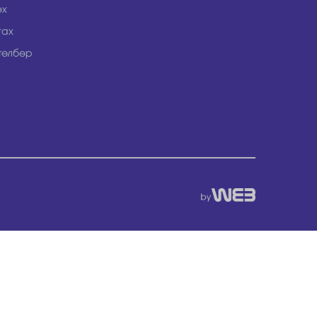
эх
гах
төлбөр