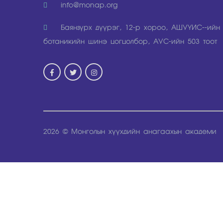
info@monap.org
Баянзүрх дүүрэг, 12-р хороо, АШУҮИР--ийн
ботаникийн шинэ цогцолбор, АУР-ийн 503 тоот
2026 © Монголын хүүхдийн анагаахын академи