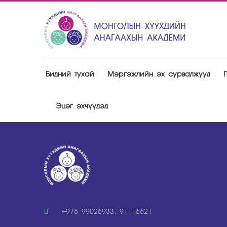
Бидний тухай
Мэргэжлийн эх сурвалжууд
Эцэг эхчүүдэд
+976 99026933, 91116621