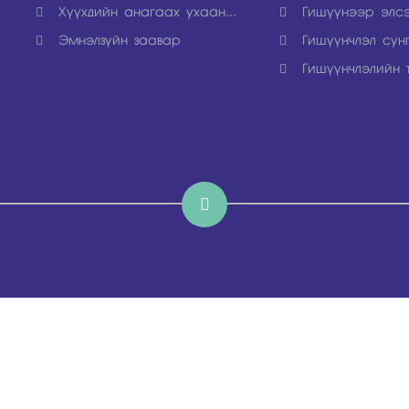
Хүүхдийн анагаах ухаан...
Гишүүнээр элс
Эмнэлзүйн заавар
Гишүүнчлэл сун
Гишүүнчлэлийн 